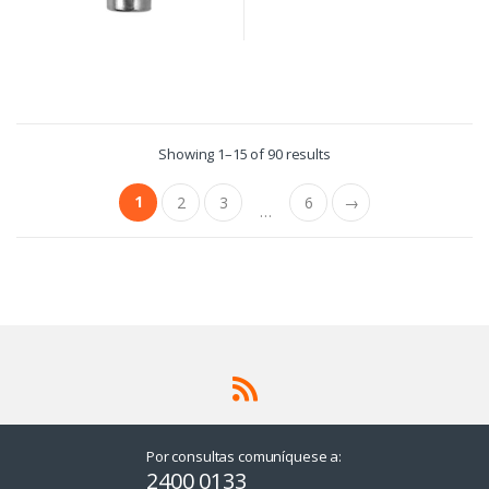
Showing 1–15 of 90 results
1
2
3
6
→
…
Por consultas comuníquese a:
2400 0133