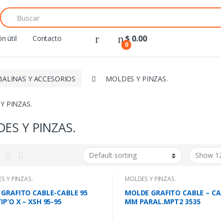
Search
for:
$
0.00
n útil
Contacto
0
BALINAS Y ACCESORIOS
MOLDES Y PINZAS.
Y PINZAS.
ES Y PINZAS.
S Y PINZAS.
MOLDES Y PINZAS.
 GRAFITO CABLE-CABLE 95
MOLDE GRAFITO CABLE – CA
P’O X – XSH 95-95
MM PARAL.MPT2 3535