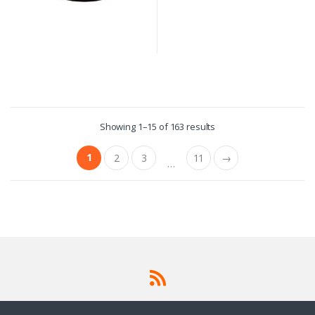
Showing 1–15 of 163 results
1
2
3
11
→
…