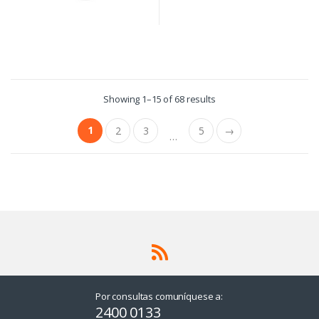
Showing 1–15 of 68 results
1
2
3
5
→
…
Por consultas comuníquese a:
2400 0133