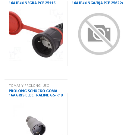
16A IP44 NEGRA PCE 2511S
16A IP44 NGA/RJA PCE 25622s
TOMAS Y PROLONG. USO
DOMESTICO
PROLONG SCHUCKO GOMA
16A GRIS ELECTRALINE GS-R1B