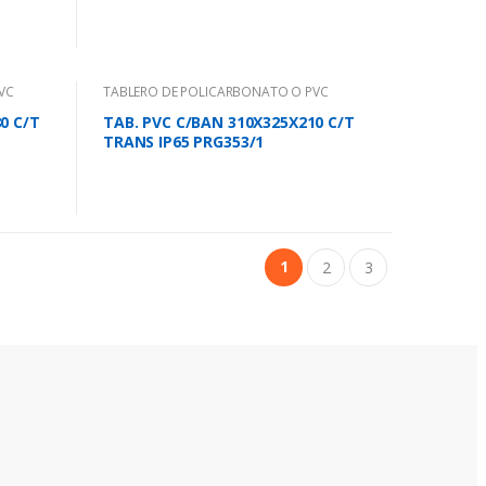
VC
TABLERO DE POLICARBONATO O PVC
0 C/T
TAB. PVC C/BAN 310X325X210 C/T
TRANS IP65 PRG353/1
1
2
3