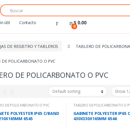
Search
for:
$
0.00
n útil
Contacto
0
JAS DE REGISTRO Y TABLEROS
TABLERO DE POLICARBONA
 DE POLICARBONATO O PVC
ERO DE POLICARBONATO O PVC
RO DE POLICARBONATO O PVC
TABLERO DE POLICARBONATO O P
NETE POLYESTER IP65 C/BAND
GABINETE POLYESTER IP65 
210X165MM 6545
430X330X165MM 6546