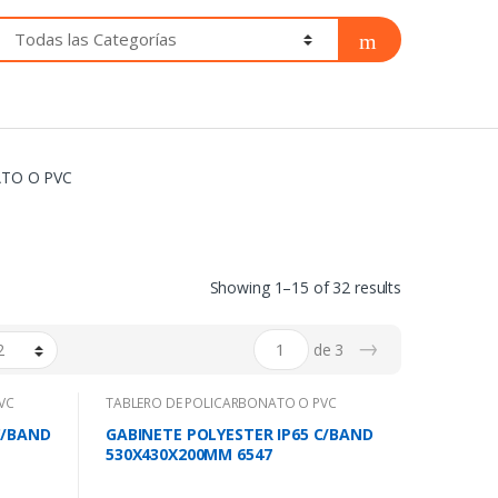
TO O PVC
Showing 1–15 of 32 results
→
de 3
VC
TABLERO DE POLICARBONATO O PVC
C/BAND
GABINETE POLYESTER IP65 C/BAND
530X430X200MM 6547