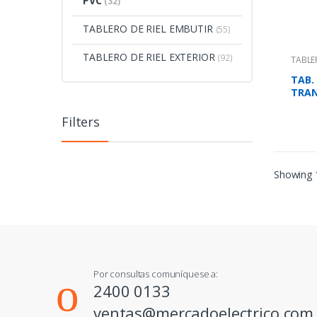
PVC
(32)
TABLERO DE RIEL EMBUTIR
(55)
TABLERO DE RIEL EXTERIOR
(92)
TABLE
TAB.
TRAN
Filters
Showing 1
Por consultas comuníquese a:
2400 0133
ventas@mercadoelectrico.com