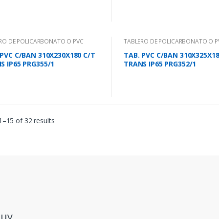
RO DE POLICARBONATO O PVC
TABLERO DE POLICARBONATO O P
 PVC C/BAN 310X230X180 C/T
TAB. PVC C/BAN 310X325X18
S IP65 PRG355/1
TRANS IP65 PRG352/1
–15 of 32 results
.uy