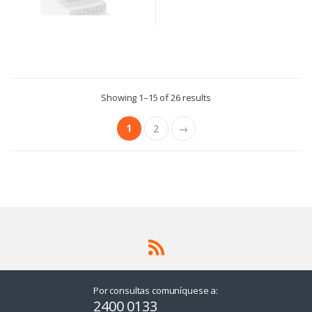
Showing 1–15 of 26 results
1
2
→
Por consultas comuníquese a:
2400 0133