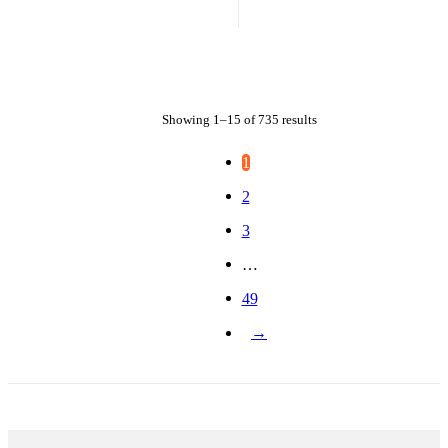
Showing 1–15 of 735 results
1
2
3
…
49
→