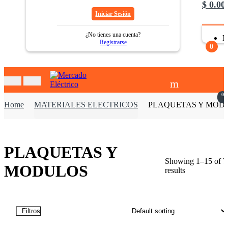
$
0.00
Iniciar Sesión
¿No tienes una cuenta?
N
Registrarse
0
0
Home
MATERIALES ELECTRICOS
PLAQUETAS Y MOD
PLAQUETAS Y
Showing 1–15 of 7
MODULOS
results
Filtros