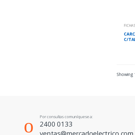
FICHA
CARC
C/TA
Showing 1
Por consultas comuníquese a:
2400 0133
ventas@mercadoelectrico.com