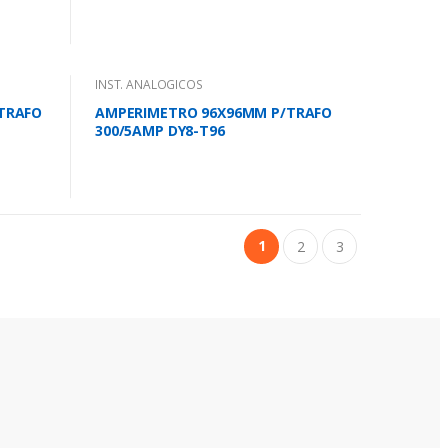
INST. ANALOGICOS
TRAFO
AMPERIMETRO 96X96MM P/TRAFO
300/5AMP DY8-T96
1
2
3