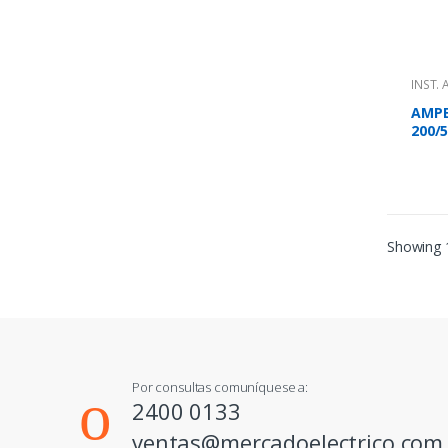
INST.
AMPE
200/
Showing 1
Por consultas comuníquese a:
2400 0133
ventas@mercadoelectrico.com