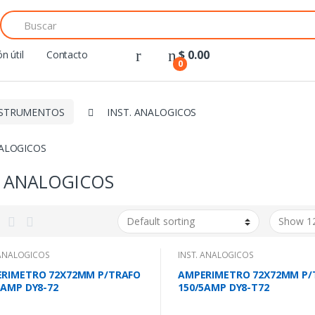
Search
for:
$
0.00
n útil
Contacto
0
NSTRUMENTOS
INST. ANALOGICOS
NALOGICOS
. ANALOGICOS
 ANALOGICOS
INST. ANALOGICOS
RIMETRO 72X72MM P/TRAFO
AMPERIMETRO 72X72MM P/
5AMP DY8-72
150/5AMP DY8-T72