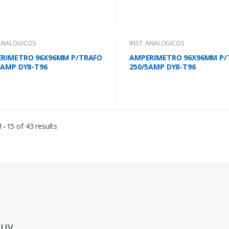
 ANALOGICOS
INST. ANALOGICOS
RIMETRO 96X96MM P/TRAFO
AMPERIMETRO 96X96MM P/
5AMP DY8-T96
250/5AMP DY8-T96
–15 of 43 results
.uy