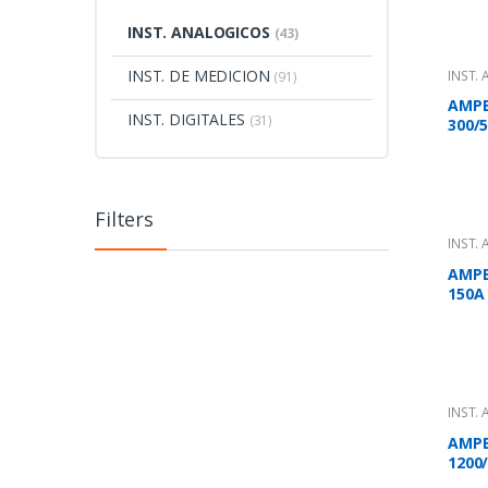
INST. ANALOGICOS
(43)
INST. DE MEDICION
INST.
(91)
AMPE
INST. DIGITALES
(31)
300/
Filters
INST.
AMPE
150A
INST.
AMPE
1200