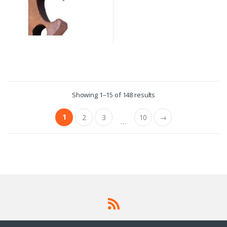
Showing 1–15 of 148 results
1
2
3
10
→
…