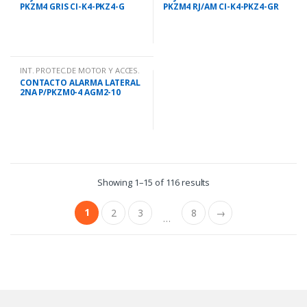
PKZM4 GRIS CI-K4-PKZ4-G
PKZM4 RJ/AM CI-K4-PKZ4-GR
INT. PROTEC.DE MOTOR Y ACCES.
CONTACTO ALARMA LATERAL
2NA P/PKZM0-4 AGM2-10
Showing 1–15 of 116 results
1
2
3
8
→
…