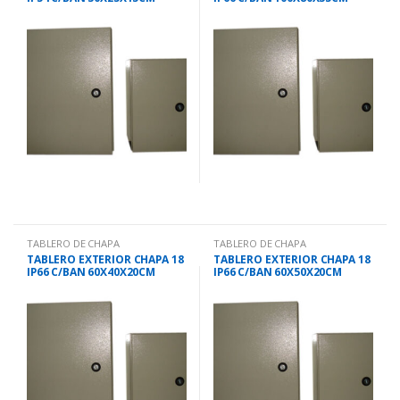
SELTIR 6501
BRCE1008035
TABLERO DE CHAPA
TABLERO DE CHAPA
TABLERO EXTERIOR CHAPA 18
TABLERO EXTERIOR CHAPA 18
IP66 C/BAN 60X40X20CM
IP66 C/BAN 60X50X20CM
BRCE6040-20
BRCE6050-20