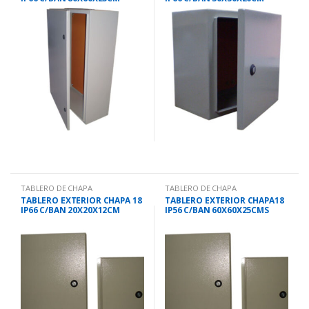
BRCE8060-25
BRCE3030-20
TABLERO DE CHAPA
TABLERO DE CHAPA
TABLERO EXTERIOR CHAPA 18
TABLERO EXTERIOR CHAPA18
IP66 C/BAN 20X20X12CM
IP56 C/BAN 60X60X25CMS
BRCE2020-12
SELTIR 6520