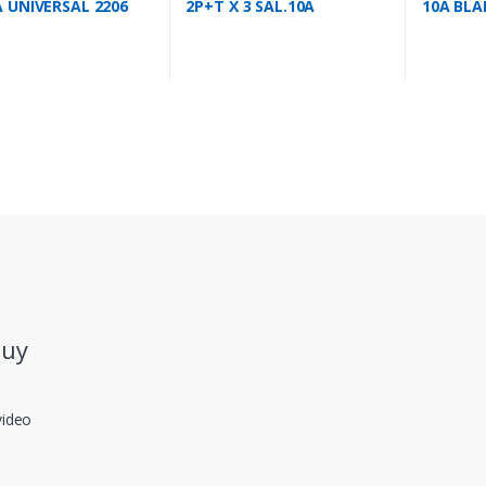
A UNIVERSAL 2206
2P+T X 3 SAL.10A
10A BLA
2104G/MO
.uy
video