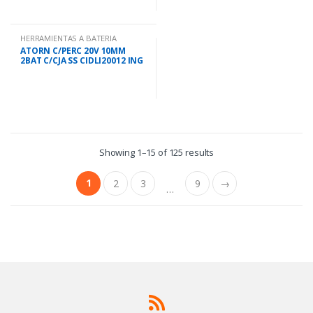
HERRAMIENTAS A BATERIA
ATORN C/PERC 20V 10MM
2BAT C/CJA SS CIDLI20012 ING
Showing 1–15 of 125 results
1
2
3
9
→
…