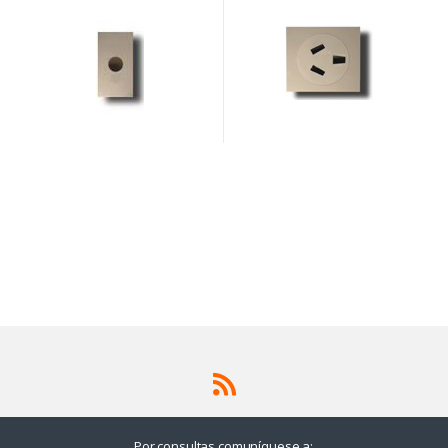
AVE
Por consultas comuníquese a: