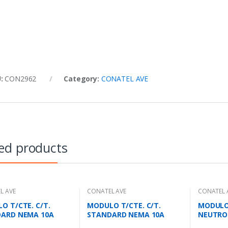
U:
CON2962
Category:
CONATEL AVE
ed products
L AVE
CONATEL AVE
CONATEL 
O T/CTE. C/T.
MODULO T/CTE. C/T.
MODULO
ARD NEMA 10A
STANDARD NEMA 10A
NEUTRO 
 AVE
1MOD. AVE