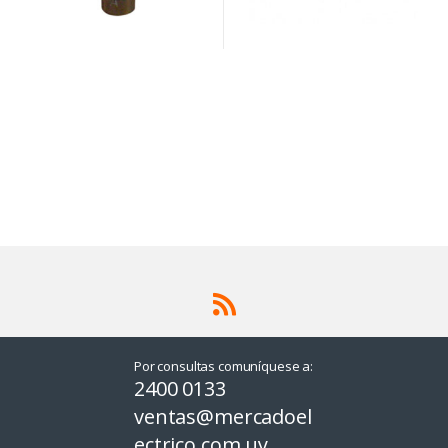
Por consultas comuníquese a:
2400 0133
ventas@mercadoel
ectrico.com.uy