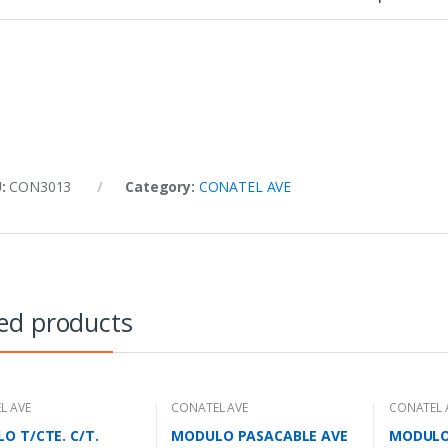
U:
CON3013
Category:
CONATEL AVE
ed products
L AVE
CONATEL AVE
CONATEL 
O T/CTE. C/T.
MODULO PASACABLE AVE
MODULO