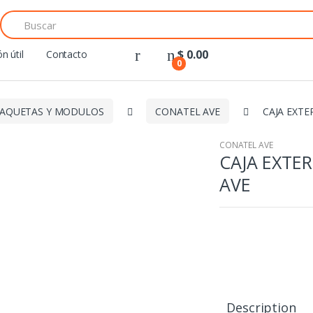
Search
for:
$
0.00
n útil
Contacto
0
AQUETAS Y MODULOS
CONATEL AVE
CAJA EXTE
CONATEL AVE
CAJA EXTER
AVE
Description