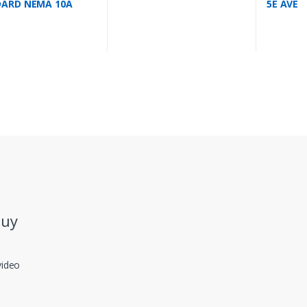
ARD NEMA 10A
5E AVE
 AVE
.uy
video