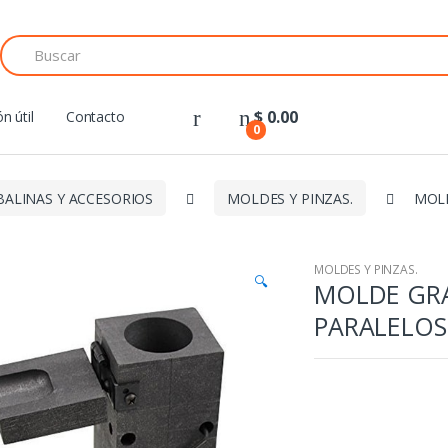
Search
for:
$
0.00
n útil
Contacto
0
BALINAS Y ACCESORIOS
MOLDES Y PINZAS.
MOLD
MOLDES Y PINZAS.
🔍
MOLDE GRA
PARALELOS 