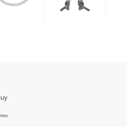
.uy
video