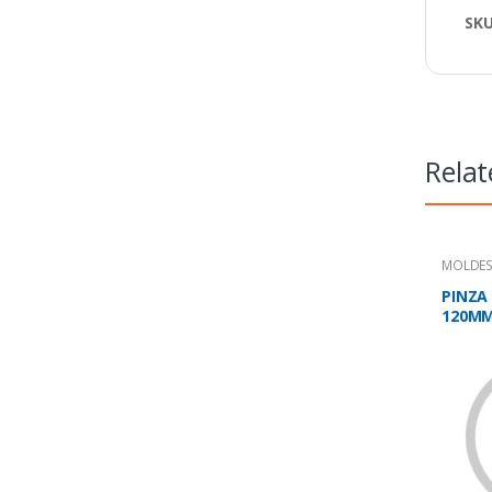
SK
Relat
MOLDES 
PINZA
120M