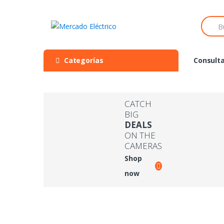
Skip
Skip
to
to
Searc
navigation
content
for:
Categorías
Consulta
CATCH
BIG
DEALS
ON THE
CAMERAS
Shop
now