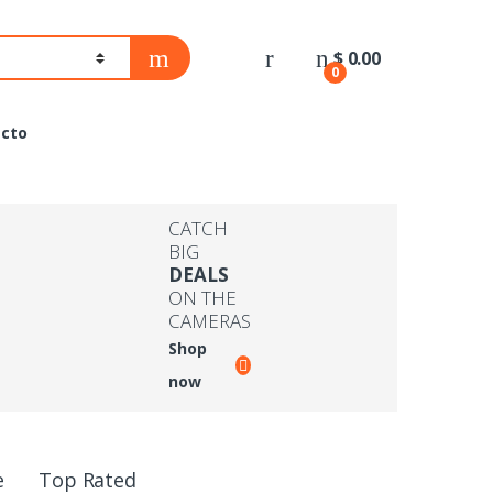
$
0.00
0
cto
CATCH
BIG
DEALS
ON THE
CAMERAS
Shop
now
e
Top Rated