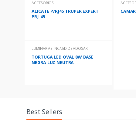
ACCESORIOS
ACCESOR
o
ALICATE P/RJ45 TRUPER EXPERT
CAMARA
PRJ-45
d
u
c
LUMINARIAS INC/LED DE ADOSAR.
t
TORTUGA LED OVAL 8W BASE
NEGRA LUZ NEUTRA
s
G
r
Best Sellers
d