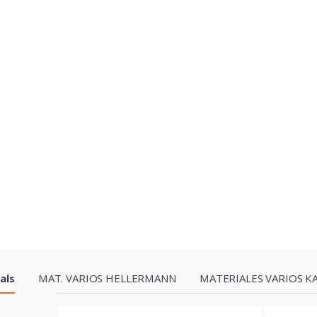
P
als
MAT. VARIOS HELLERMANN
MATERIALES VARIOS K
r