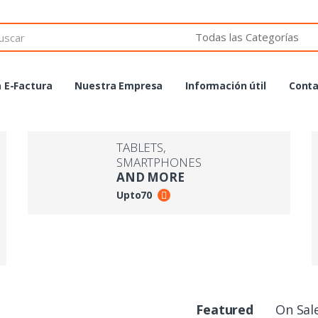
h
 E-Factura
Nuestra Empresa
Información útil
Conta
TABLETS,
SMARTPHONES
AND MORE
Upto
70
Featured
On Sal