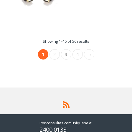
Showing 1–15 of 56 results
1
2
3
4
→
Por consultas comuníquese a:
2400 0133