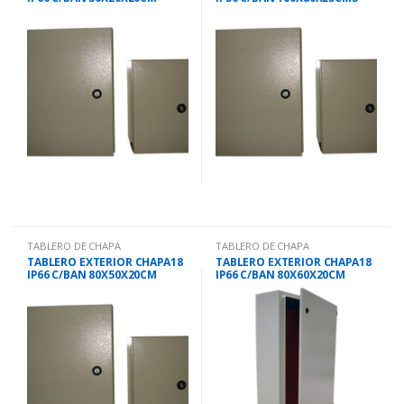
BRCE3020-20
SELTIR 6534
TABLERO DE CHAPA
TABLERO DE CHAPA
TABLERO EXTERIOR CHAPA18
TABLERO EXTERIOR CHAPA18
IP66 C/BAN 80X50X20CM
IP66 C/BAN 80X60X20CM
BRCE8050-20
BRCE8060-20