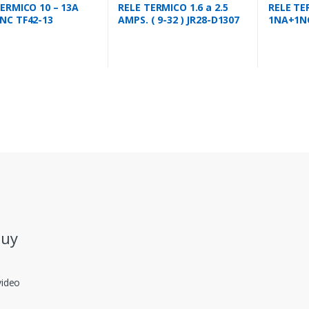
ERMICO 10 – 13A
RELE TERMICO 1.6 a 2.5
RELE TER
NC TF42-13
AMPS. ( 9-32 ) JR28-D1307
1NA+1NC
.uy
video