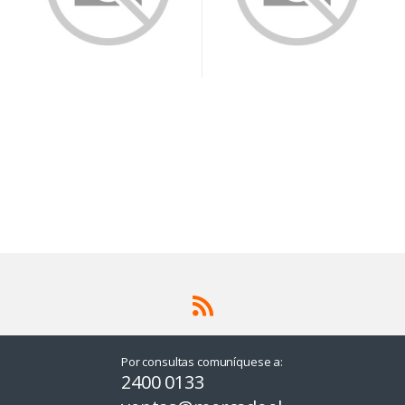
Por consultas comuníquese a:
2400 0133