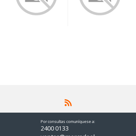
Por consultas comuníquese a:
2400 0133