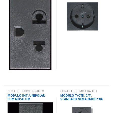
CONATEL DUOMO GRAFITO
CONATEL DUOMO GRAFITO
MODULO INT. UNIPOLAR
MODULO T/CTE. C/T.
LUMINOSO DM
STANDARD NEMA 2MOD 10A
DM