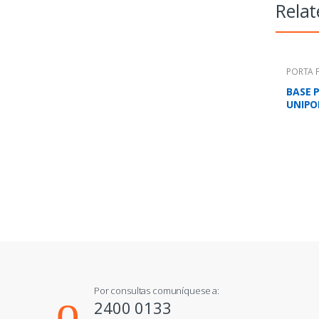
Relat
PORTA F
BASE 
UNIPO
AMPS.
Por consultas comuníquese a:
2400 0133