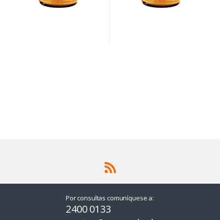
Por consultas comuníquese a:
2400 0133