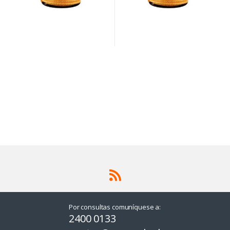
Por consultas comuníquese a:
2400 0133