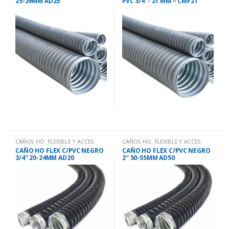
25-29MM AD25
PVC 3/4″- 21 MM – CMF21
CAÑOS HO. FLEXIBLE Y ACCES.
CAÑOS HO. FLEXIBLE Y ACCES.
CAÑO HO FLEX C/PVC NEGRO
CAÑO HO FLEX C/PVC NEGRO
3/4″ 20-24MM AD20
2″ 50-55MM AD50