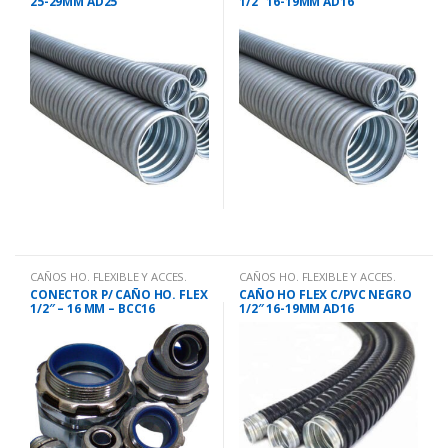
25-29MM AD25
1/2″ 16-19MM AD16
CAÑOS HO. FLEXIBLE Y ACCES.
CAÑOS HO. FLEXIBLE Y ACCES.
CONECTOR P/ CAÑO HO. FLEX
CAÑO HO FLEX C/PVC NEGRO
1/2″ – 16 MM – BCC16
1/2″ 16-19MM AD16