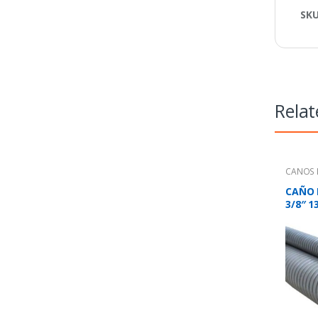
SK
Relat
CAÑOS H
CAÑO 
3/8″ 