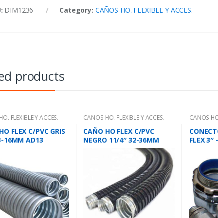
U:
DIM1236
Category:
CAÑOS HO. FLEXIBLE Y ACCES.
ed products
O. FLEXIBLE Y ACCES.
CAÑOS HO. FLEXIBLE Y ACCES.
CAÑOS HO.
HO FLEX C/PVC GRIS
CAÑO HO FLEX C/PVC
CONECTO
13-16MM AD13
NEGRO 11/4″ 32-36MM
FLEX 3″ 
AD32