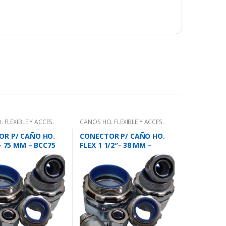
 FLEXIBLE Y ACCES.
CAÑOS HO. FLEXIBLE Y ACCES.
R P/ CAÑO HO.
CONECTOR P/ CAÑO HO.
– 75 MM – BCC75
FLEX 1 1/2″- 38 MM –
BCC38