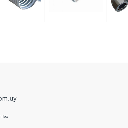
com.uy
video