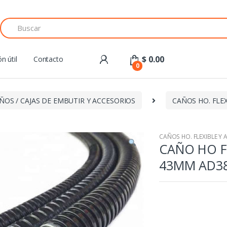
Search
for:
$
0.00
n útil
Contacto
0
ÑOS / CAJAS DE EMBUTIR Y ACCESORIOS
CAÑOS HO. FLEX
CAÑOS HO. FLEXIBLE Y 
CAÑO HO FL
43MM AD3