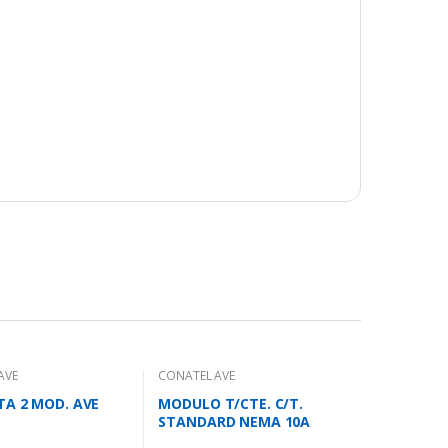
AVE
CONATEL AVE
A 2 MOD. AVE
MODULO T/CTE. C/T.
STANDARD NEMA 10A
1MOD. AVE