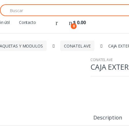
Search
for:
$
0.00
n útil
Contacto
0
AQUETAS Y MODULOS
CONATEL AVE
CAJA EXTE
CONATEL AVE
CAJA EXTE
Description