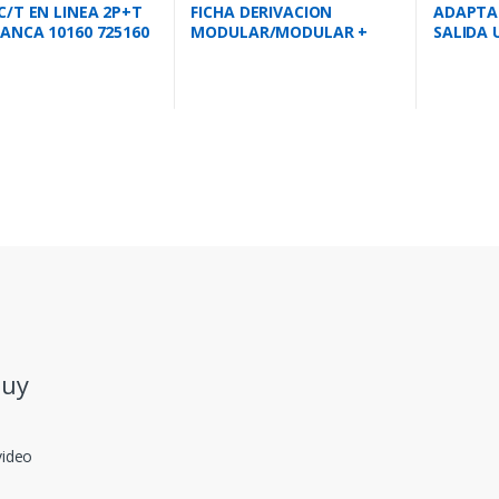
C/T EN LINEA 2P+T
FICHA DERIVACION
ADAPTA
LANCA 10160 725160
MODULAR/MODULAR +
SALIDA 
2MOD BETA 1285G
.uy
video