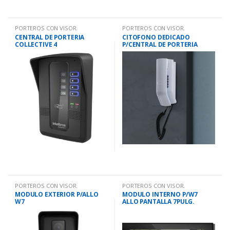
PORTEROS CON VISOR.
PORTEROS CON VISOR.
CENTRAL DE PORTERIA
CITOFONO DEDICADO
COLLECTIVE 4
P/CENTRAL DE PORTERIA
TDMI300
PORTEROS CON VISOR.
PORTEROS CON VISOR.
MODULO EXTERIOR P/ALLO
MODULO INTERNO P/W7
W7
ALLO PANTALLA 7PULG.