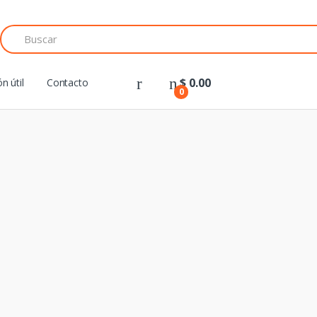
Search
for:
$
0.00
n útil
Contacto
0