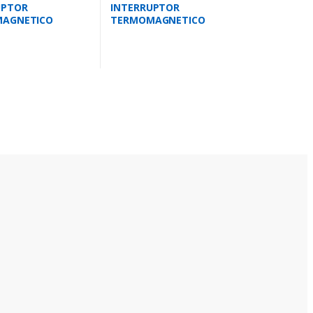
UPTOR
INTERRUPTOR
AGNETICO
TERMOMAGNETICO
R 2 AMPS 10KA
UNIPOLAR 50 AMPS 10KA
2
IEC 947.2