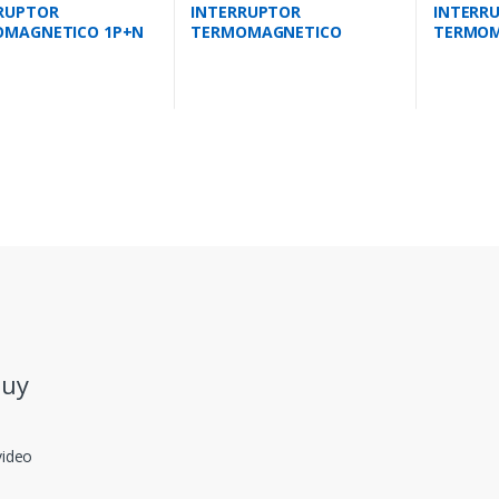
RUPTOR
INTERRUPTOR
INTERR
OMAGNETICO 1P+N
TERMOMAGNETICO
TERMOM
S 10KA IEC 947.2
BIPOLAR 25 AMPS 10KA IEC
UNIPOLA
947.2
IEC 947.
.uy
video