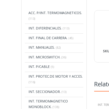
ACC. P/INT. TERMOMAGNETICOS.
(113)
INT. DIFERENCIALES.
(113)
INT. FINAL DE CARRERA.
(45)
INT. MANUALES.
(82)
SK
INT. MICROSWITCH.
(36)
INT. P/CABLE
(5)
INT. PROTEC.DE MOTOR Y ACCES.
Relat
(116)
INT. SECCIONADOR.
(13)
INT. TERMOMAGNETICO
INT. TE
MONOBLOCK.
(138)