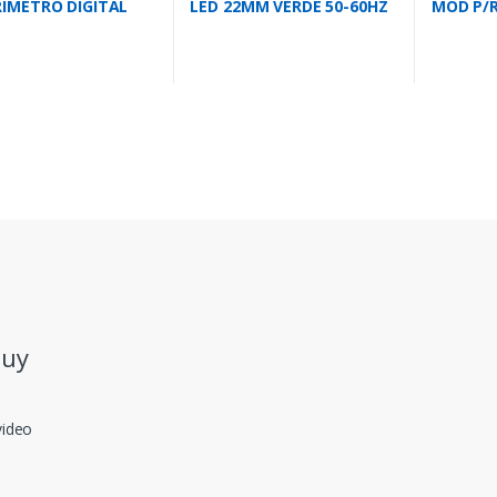
IMETRO DIGITAL
LED 22MM VERDE 50-60HZ
MOD P/R
100A 22MM REDO
DHC15P
.uy
video