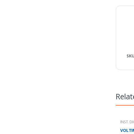
SK
Relat
INST. D
VOLTI