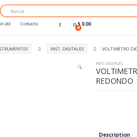
Search
for:
$
0.00
n útil
Contacto
0
NSTRUMENTOS
INST. DIGITALES
VOLTIMETRO DI
INST. DIGITALES
🔍
VOLTIMETR
REDONDO
Description