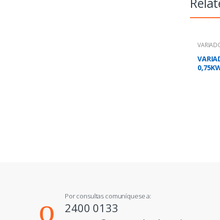
Relat
VARIADO
VARIA
0,75KW
ACS35
Por consultas comuníquese a:
2400 0133