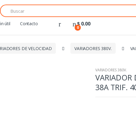
Search
for:
$
0.00
n útil
Contacto
0
RIADORES DE VELOCIDAD
VARIADORES 380V.
VA
VARIADORES 380V.
VARIADOR 
38A TRIF. 