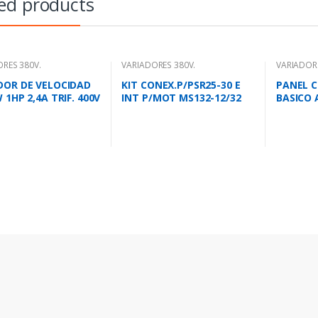
ed products
RES 380V.
VARIADORES 380V.
VARIADORE
DOR DE VELOCIDAD
KIT CONEX.P/PSR25-30 E
PANEL C
 1HP 2,4A TRIF. 400V
INT P/MOT MS132-12/32
BASICO 
5