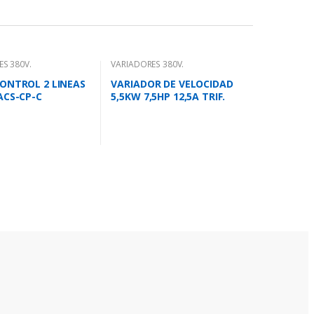
S 380V.
VARIADORES 380V.
ONTROL 2 LINEAS
VARIADOR DE VELOCIDAD
ACS-CP-C
5,5KW 7,5HP 12,5A TRIF.
400V ACS355