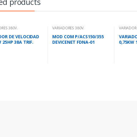
ed products
RES 380V.
VARIADORES 380V.
VARIADORE
DOR DE VELOCIDAD
MOD COM P/ACS150/355
VARIADO
 25HP 38A TRIF.
DEVICENET FDNA-01
0,75KW 1
ACS355
ACS355