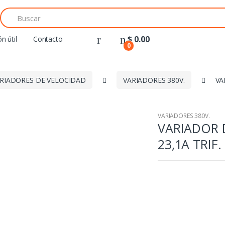
Search
for:
$
0.00
n útil
Contacto
0
RIADORES DE VELOCIDAD
VARIADORES 380V.
VA
VARIADORES 380V.
VARIADOR 
23,1A TRIF