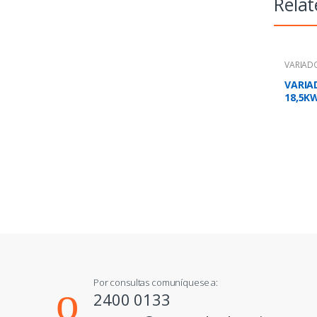
Relat
VARIADO
VARIA
18,5KW
400V 
Por consultas comuníquese a:
2400 0133