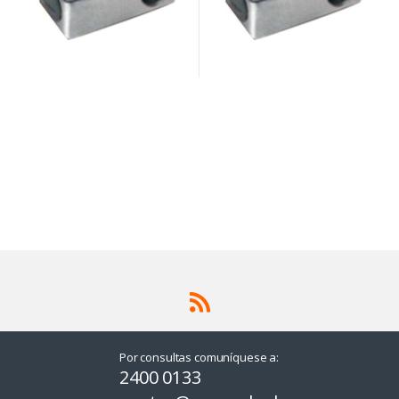
Por consultas comuníquese a:
2400 0133