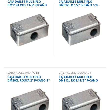
CAJA DAILET MULTIPLO
CAJA DAILET MULTIPLO
DM112X ROS.11/2″ P/CAÑO
DM012L R.1/2″ P/CAÑO 5/8-
11/2″
3/4″
DAISA ACCES. P/CAÑO DE
DAISA ACCES. P/CAÑO DE
HO.GALV
HO.GALV
CAJA DAILET MULTIPLO
CAJA DAILET MULTIPLO
DM200L ROSCA 2″ P/CAÑO 2″
DM112L ROS.11/2″ P/CAÑO
11/2″