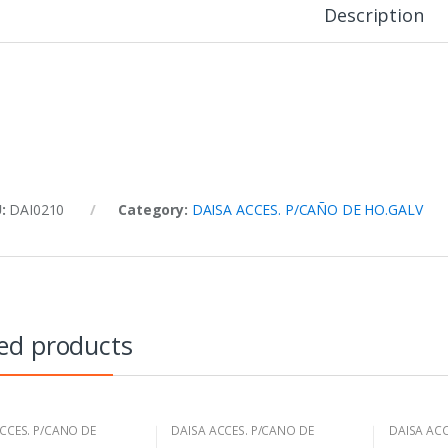
Description
U:
DAI0210
Category:
DAISA ACCES. P/CAÑO DE HO.GALV
ed products
CCES. P/CAÑO DE
DAISA ACCES. P/CAÑO DE
DAISA ACC
V
HO.GALV
HO.GALV