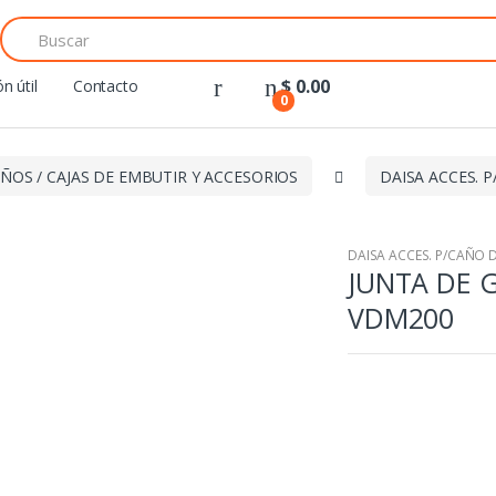
Search
for:
$
0.00
n útil
Contacto
0
ÑOS / CAJAS DE EMBUTIR Y ACCESORIOS
DAISA ACCES. 
DAISA ACCES. P/CAÑO 
JUNTA DE 
VDM200