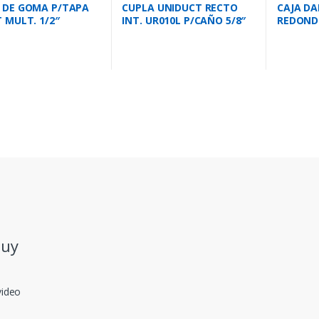
 DE GOMA P/TAPA
CUPLA UNIDUCT RECTO
CAJA DA
 MULT. 1/2″
INT. UR010L P/CAÑO 5/8″
REDONDO
2
P/CAÑO 
.uy
video