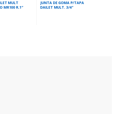
ILET MULT
JUNTA DE GOMA P/TAPA
 MR100 R.1″
DAILET MULT. 3/4″
11/4″
VDM034