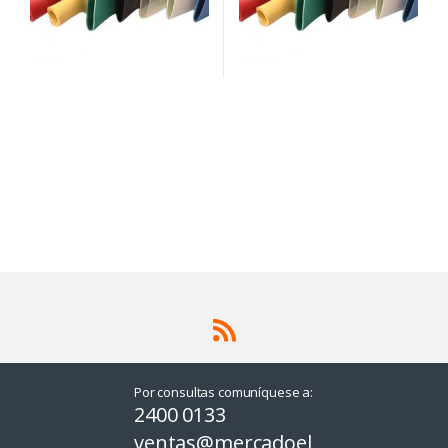
Por consultas comuníquese a:
2400 0133
ventas@mercadoel