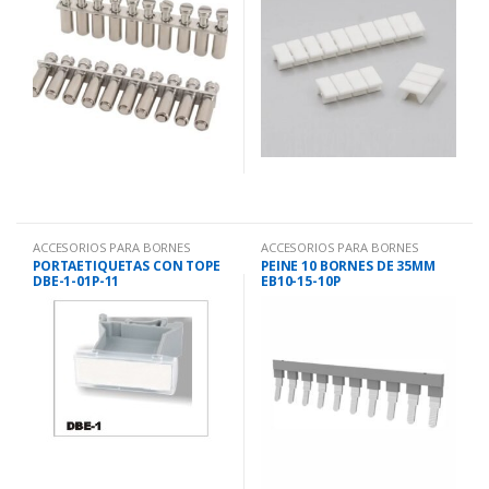
ACCESORIOS PARA BORNES
ACCESORIOS PARA BORNES
PORTAETIQUETAS CON TOPE
PEINE 10 BORNES DE 35MM
DBE-1-01P-11
EB10-15-10P