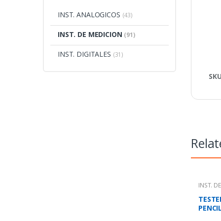
INST. ANALOGICOS
(43)
INST. DE MEDICION
(91)
INST. DIGITALES
(31)
SK
Relat
INST. D
TESTER
PENCI
200m