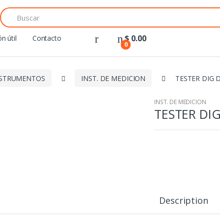
Search
for:
$
0.00
n útil
Contacto
0
NSTRUMENTOS
INST. DE MEDICION
TESTER DIG 
INST. DE MEDICION
TESTER DIG
Description