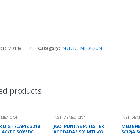
U:
DIM0148
Category:
INST. DE MEDICION
ed products
E MEDICION
INST. DE MEDICION
INST. DE 
 DIG T/LAPIZ 3218
JGO. PUNTAS P/TESTER
MED EN
L AC/DC 500V DC
ACODADAS 90º MTL-03
5(32)A 
A
MINIPA
DDS238-