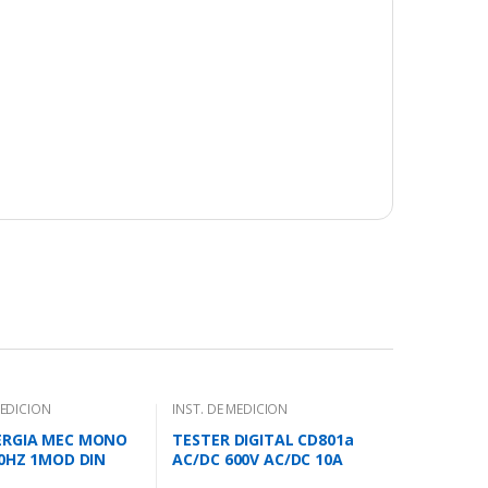
MEDICION
INST. DE MEDICION
ERGIA MEC MONO
TESTER DIGITAL CD801a
50HZ 1MOD DIN
AC/DC 600V AC/DC 10A
1