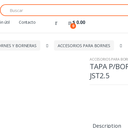
Search
for:
$
0.00
n útil
Contacto
0
RNES Y BORNERAS
ACCESORIOS PARA BORNES
ACCESORIOS PARA BOR
TAPA P/BO
JST2.5
Description