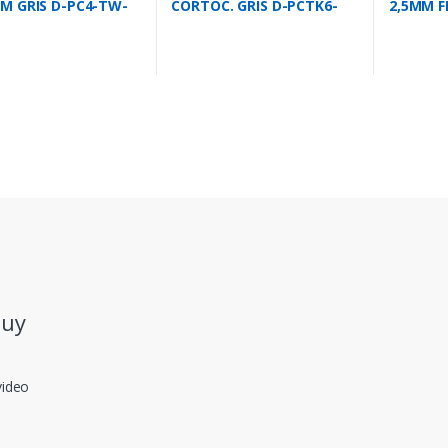
MM GRIS D-PC4-TW-
CORTOC. GRIS D-PCTK6-
2,5MM F
1
01P-11
.uy
video