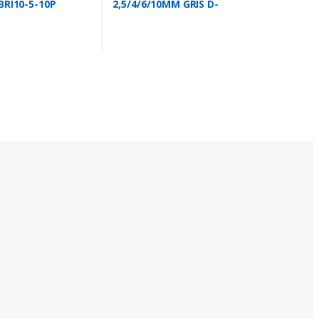
BRI10-5-10P
2,5/4/6/10MM GRIS D-
PC2,5-01P-11