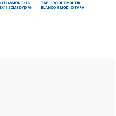
 CH 48MOD 3×16
TABLERO DE EMBUTIR
.5X11.5CMS DYJXM-
BLANCO 9 MOD. C/TAPA
BLANCA IP40 BR9