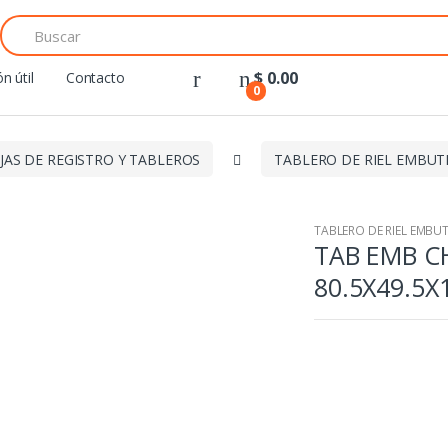
Search
for:
$
0.00
n útil
Contacto
0
JAS DE REGISTRO Y TABLEROS
TABLERO DE RIEL EMBUT
TABLERO DE RIEL EMBUT
TAB EMB C
80.5X49.5X