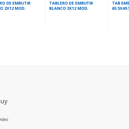
RO DE EMBUTIR
TABLERO DE EMBUTIR
TAB EMB
O 2X12 MOD.
BLANCO 3X12 MOD.
65.5X49
A FUME IP40 BR24
C/TAPA BLANCA IP40 BR36
PF48
.uy
video