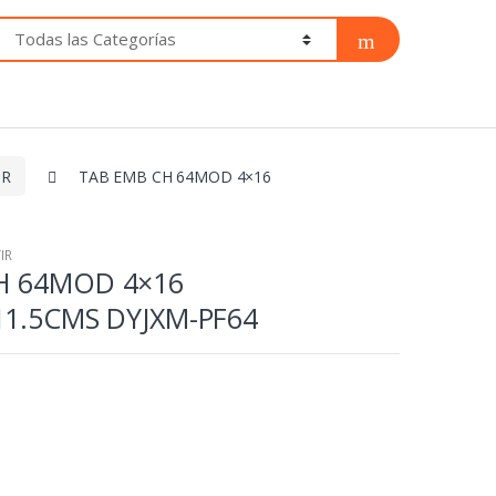
IR
TAB EMB CH 64MOD 4×16
IR
H 64MOD 4×16
11.5CMS DYJXM-PF64