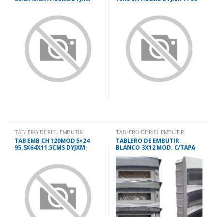
PF64
TABLERO DE RIEL EMBUTIR
TABLERO DE RIEL EMBUTIR
TAB EMB CH 120MOD 5×24
TABLERO DE EMBUTIR
95.5X64X11.5CMS DYJXM-
BLANCO 3X12 MOD. C/TAPA
PF120
FUME IP40 BR36